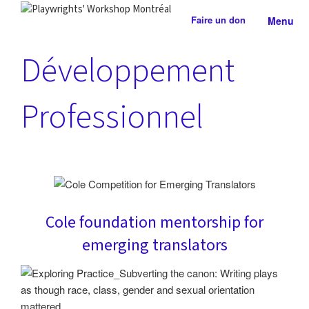
Aller
Faire un don
Menu
au
PLAYWRIGHTS' WORKSHOP
Centre national de développement théâtral
contenu
MONTRÉAL
Développement
Professionnel
Cole foundation mentorship for
emerging translators