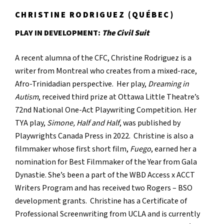
CHRISTINE RODRIGUEZ
(QUÉBEC)
PLAY IN DEVELOPMENT:
The Civil Suit
A recent alumna of the CFC, Christine Rodriguez is a
writer from Montreal who creates from a mixed-race,
Afro-Trinidadian perspective. Her play,
Dreaming in
Autism
, received third prize at Ottawa Little Theatre’s
72nd National One-Act Playwriting Competition. Her
TYA play,
Simone, Half and Half
, was published by
Playwrights Canada Press in 2022. Christine is also a
filmmaker whose first short film,
Fuego
, earned her a
nomination for Best Filmmaker of the Year from Gala
Dynastie. She’s been a part of the WBD Access x ACCT
Writers Program and has received two Rogers – BSO
development grants. Christine has a Certificate of
Professional Screenwriting from UCLA and is currently