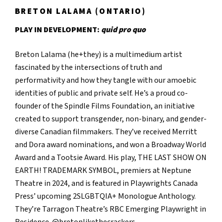
BRETON LALAMA (ONTARIO)
PLAY IN DEVELOPMENT:
quid pro quo
Breton Lalama (he+they) is a multimedium artist
fascinated by the intersections of truth and
performativity and how they tangle with our amoebic
identities of public and private self. He’s a proud co-
founder of the Spindle Films Foundation, an initiative
created to support transgender, non-binary, and gender-
diverse Canadian filmmakers. They’ve received Merritt
and Dora award nominations, and won a Broadway World
Award and a Tootsie Award. His play, THE LAST SHOW ON
EARTH! TRADEMARK SYMBOL, premiers at Neptune
Theatre in 2024, and is featured in Playwrights Canada
Press’ upcoming 2SLGBTQIA+ Monologue Anthology.
They’re Tarragon Theatre’s RBC Emerging Playwright in