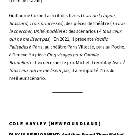
(titre de travail)
Guillaume Corbeil a écrit des livres (
L’art de la fugue,
Brassard, Trois princesses
), des pièces de théâtre (
Tu iras
la chercher, Unité modèle
) et des scénarios (
À tous ceux
qui ne me lisent pas
). En 2021, il présente
Pacific
Palisades
à Paris, au théâtre Paris Villette, puis au Poche,
à Genève. Sa pièce
Cinq visages pour Camille
Brunelle
s’est vu décerner le prix Michel-Tremblay. Avec
À
tous ceux qui ne me lisent pas
, il a remporté l’Iris du
meilleur scénario.
COLE HAYLEY (NEWFOUNDLAND)
PLAY IN DEVELOPMENT:
And they Found Them Melted