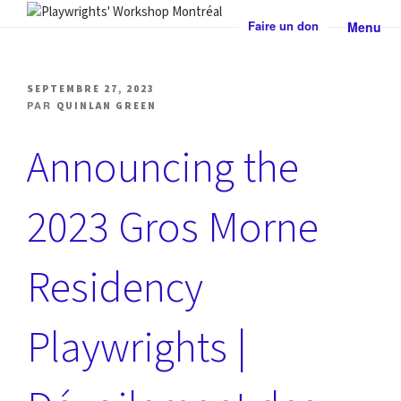
Aller
Faire un don
Menu
au
PLAYWRIGHTS' WORKSHOP
Centre national de développement théâtral
contenu
MONTRÉAL
PUBLIÉ
SEPTEMBRE 27, 2023
LE
PAR
QUINLAN GREEN
Announcing the
2023 Gros Morne
Residency
Playwrights |