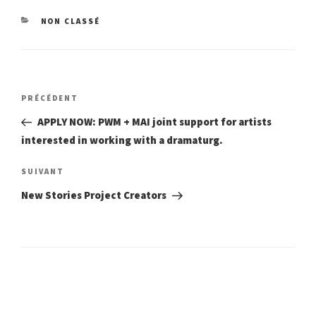
CATÉGORIES
NON CLASSÉ
Navigation
Article
PRÉCÉDENT
précédent
de
APPLY NOW: PWM + MAI joint support for artists
interested in working with a dramaturg.
l’article
Article
SUIVANT
suivant
New Stories Project Creators