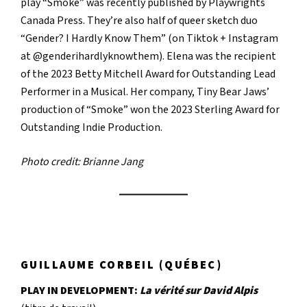
play “Smoke” was recently published by Playwrights
Canada Press. They’re also half of queer sketch duo
“Gender? I Hardly Know Them” (on Tiktok + Instagram
at @genderihardlyknowthem). Elena was the recipient
of the 2023 Betty Mitchell Award for Outstanding Lead
Performer in a Musical. Her company, Tiny Bear Jaws’
production of “Smoke” won the 2023 Sterling Award for
Outstanding Indie Production.
Photo credit: ​​Brianne Jang
GUILLAUME CORBEIL
(QUÉBEC)
PLAY IN DEVELOPMENT:
La vérité sur David Alpis